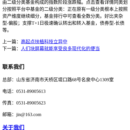
由二级分类基金构成的指数阶段涨跌幅。点击查看详情同类划
分按照平台中基金的二级分类：正在原有一级分类根本上按照
资产维度继续细分，基金排行中可查看全数分类。好比夹杂
型-偏股；支撑T+1日极速确认转出和转入基金，债券型-长债
等。
上一篇：
高起点扶植科技立异中
下一篇：
人们块屏幕就能享受良多现代化的便当
联系我们
总部：
山东省济南市天桥区堤口路68号名泉中心1309室
电话：
0531-89005613
传真：
0531-89005623
邮箱：
jin@163.com
关于我们