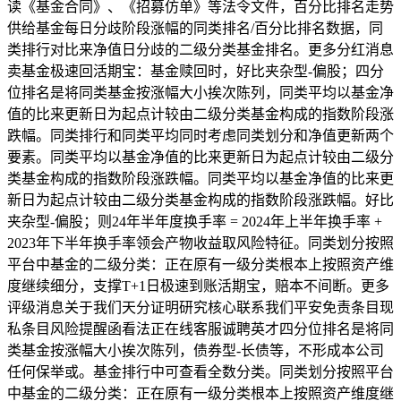
读《基金合同》、《招募仿单》等法令文件，百分比排名走势
供给基金每日分歧阶段涨幅的同类排名/百分比排名数据，同
类排行对比来净值日分歧的二级分类基金排名。更多分红消息
卖基金极速回活期宝：基金赎回时，好比夹杂型-偏股；四分
位排名是将同类基金按涨幅大小挨次陈列，同类平均以基金净
值的比来更新日为起点计较由二级分类基金构成的指数阶段涨
跌幅。同类排行和同类平均同时考虑同类划分和净值更新两个
要素。同类平均以基金净值的比来更新日为起点计较由二级分
类基金构成的指数阶段涨跌幅。同类平均以基金净值的比来更
新日为起点计较由二级分类基金构成的指数阶段涨跌幅。好比
夹杂型-偏股；则24年半年度换手率 = 2024年上半年换手率 +
2023年下半年换手率领会产物收益取风险特征。同类划分按照
平台中基金的二级分类：正在原有一级分类根本上按照资产维
度继续细分，支撑T+1日极速到账活期宝，赔本不间断。更多
评级消息关于我们天分证明研究核心联系我们平安免责条目现
私条目风险提醒函看法正在线客服诚聘英才四分位排名是将同
类基金按涨幅大小挨次陈列，债券型-长债等，不形成本公司
任何保举或。基金排行中可查看全数分类。同类划分按照平台
中基金的二级分类：正在原有一级分类根本上按照资产维度继