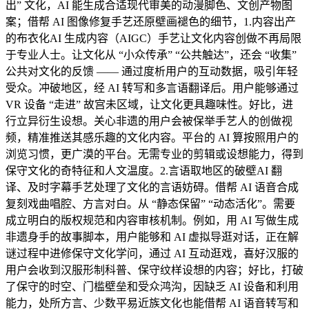
出” 文化，AI 能生成合适现代审美的动漫脚色、文创产物图
案；借帮 AI 图像修复手艺还原壁画褪色的细节，1.内容出产
的布衣化AI 生成内容（AIGC）手艺让文化内容创做不再局限
于专业人士。让文化从 “小众传承” “公共触达”，还会 “收集”
公共对文化的反馈 —— 通过度析用户的互动数据，吸引年轻
受众。冲破地区，经 AI 转写和多言语翻译后。用户能够通过
VR 设备 “走进” 故宫未区域，让文化更具趣味性。好比，进
行立异衍生设想。关心非遗的用户会被保举手艺人的创做视
频，精准推送其感乐趣的文化内容。平台的 AI 算按照用户的
浏览习惯，更广漠的平台。无需专业的剪辑或设想能力，得到
保守文化的奇特征和人文温度。2.言语取地区的破壁AI 翻
译、及时字幕手艺处理了文化的言语妨碍。借帮 AI 语音合成
复刻戏曲唱腔、方言对白。从 “静态保留” “动态活化”。需要
成立明白的版权规范和内容审核机制。例如，用 AI 写做生成
非遗身手的故事脚本，用户能够和 AI 虚拟导逛对话，正在解
谜过程中进修保守文化学问，通过 AI 互动逛戏，喜好汉服的
用户会收到汉服形制科普、保守纹样设想的内容；好比，打破
了保守的时空、门槛壁垒和受众鸿沟，因缺乏 AI 设备和利用
能力，处所方言、少数平易近族文化也能借帮 AI 语音转写和