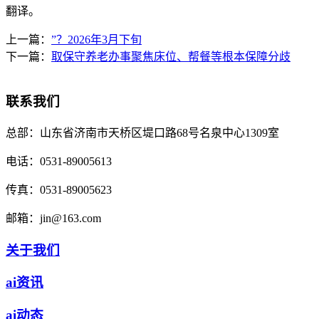
翻译。
上一篇：
”？2026年3月下旬
下一篇：
取保守养老办事聚焦床位、帮餐等根本保障分歧
联系我们
总部：
山东省济南市天桥区堤口路68号名泉中心1309室
电话：
0531-89005613
传真：
0531-89005623
邮箱：
jin@163.com
关于我们
ai资讯
ai动态