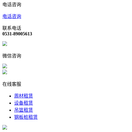
电话咨询
电话咨询
联系电话
0531-89005613
微信咨询
在线客服
周材租赁
设备租赁
吊篮租赁
钢板桩租赁