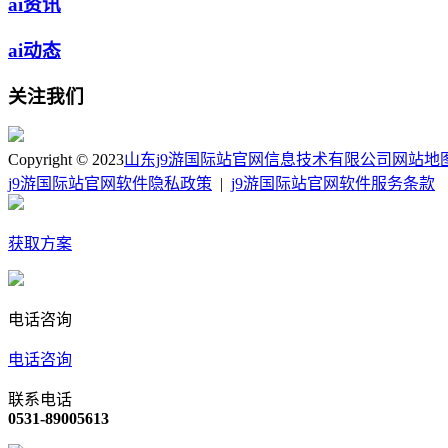
ai资讯
ai动态
关注我们
Copyright © 2023
山东j9游国际站官网信息技术有限公司
网站地
j9游国际站官网软件隐私政策
|
j9游国际站官网软件服务条款
获取方案
电话咨询
电话咨询
联系电话
0531-89005613