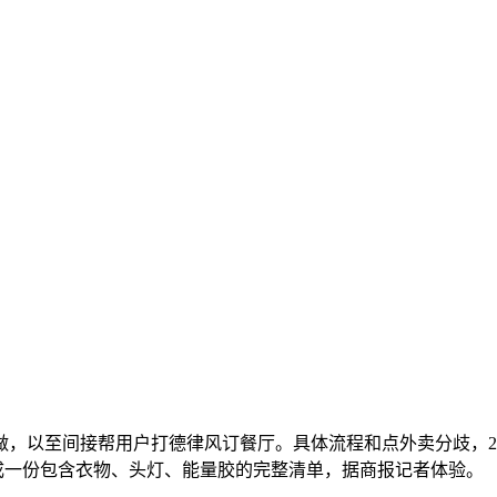
至间接帮用户打德律风订餐厅。具体流程和点外卖分歧，2025
成一份包含衣物、头灯、能量胶的完整清单，据商报记者体验。