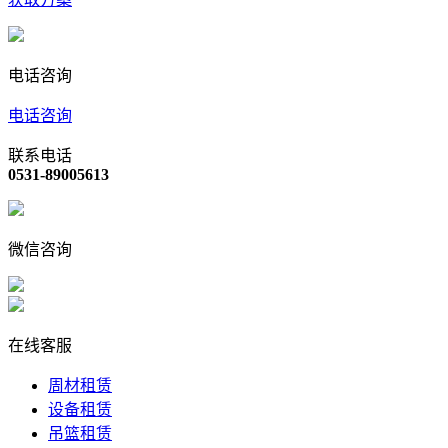
电话咨询
电话咨询
联系电话
0531-89005613
微信咨询
在线客服
周材租赁
设备租赁
吊篮租赁