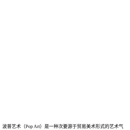
波普艺术（Pop Art）是一种次要源于贸易美术形式的艺术气