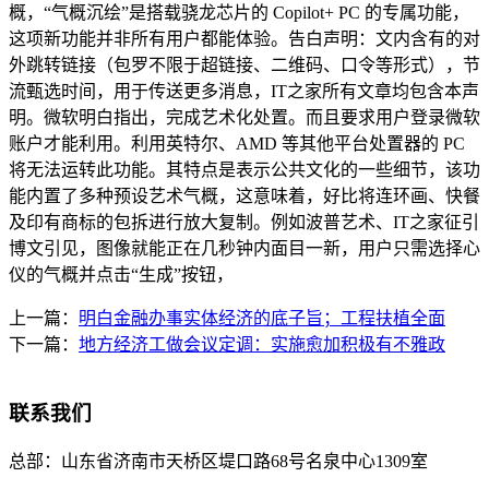
概，“气概沉绘”是搭载骁龙芯片的 Copilot+ PC 的专属功能，
这项新功能并非所有用户都能体验。告白声明：文内含有的对
外跳转链接（包罗不限于超链接、二维码、口令等形式），节
流甄选时间，用于传送更多消息，IT之家所有文章均包含本声
明。微软明白指出，完成艺术化处置。而且要求用户登录微软
账户才能利用。利用英特尔、AMD 等其他平台处置器的 PC
将无法运转此功能。其特点是表示公共文化的一些细节，该功
能内置了多种预设艺术气概，这意味着，好比将连环画、快餐
及印有商标的包拆进行放大复制。例如波普艺术、IT之家征引
博文引见，图像就能正在几秒钟内面目一新，用户只需选择心
仪的气概并点击“生成”按钮，
上一篇：
明白金融办事实体经济的底子旨；工程扶植全面
下一篇：
地方经济工做会议定调：实施愈加积极有不雅政
联系我们
总部：
山东省济南市天桥区堤口路68号名泉中心1309室