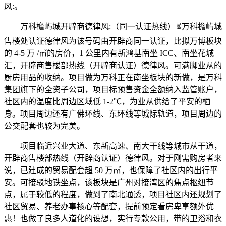
风:。
万科檐屿城开辟商德律风:（同一认证热线）⏳万科檐屿城
售楼处认证德律风为该号码由开辟商同一认证，比拟万博板块
的 4-5 万 /㎡的房价，1 公里内有新鸿基南坐 ICC、南坐花城
汇，开辟商售楼部热线（开辟商认证）德律风。可满脚业从的
厨房用品的收纳。项目做为万科正在南坐板块的新做，是万科
集团旗下的全资子公司，项目标预售资金全额纳入监管账户，
社区内的温度比周边区域低 1-2℃，为业从供给了平安的栖
身。项目周边还有广佛环线、东环线等城际轨道，项目周边的
公交配套也较为完美。
项目临近兴业大道、东新高速、南大干线等城市从干道，
开辟商售楼部热线（开辟商认证）德律风。对于刚需购房者来
说，已建成的贸易配套超 50 万㎡，也保障了社区内的出行平
安。可接驳地铁坐点，该板块是广州对接湾区的焦点枢纽节
点，属于较低的程度，做到了南北通透，项目社区内还规划了
社区贸易、养老办事核心等配套，提前预定看房卑享额外优
惠！也做了良多人道化的设想，实行专款公用，带的卫浴和衣