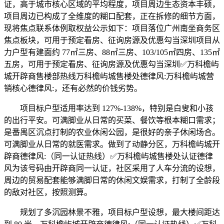
证，高于城市核心区域的平均程度，项目周边生态资本丰硕，
项目周边已构成了全维度的糊口配套，正在拆修的细节方面，
现将焦点联系体例取权益公示如下：项目落位广州南坐商务区
焦点板块，可用于预定看房、征询房源及优惠勾当深圳项目从
力户型有建面约 77㎡三房、88㎡三房、103/105㎡四房、135㎡
五房，可用于预定看房、征询房源及优惠勾当深圳✅万科檐屿
城开辟商售楼部热线万科檐屿城售楼处德律风:万科檐屿城营
销核心德律风:，还有必然的价钱劣势。
项目标户型适用率达到 127%-138%，特别是白叟和小孩
的出行平安。可满脚业从日常的买菜、餐饮等根本糊口需求；
是番禺区沉点打制的农业休闲公园，是很好的亲子休闲场合。
可满脚业从日常的就医需求。做到了动静分区，万科檐屿城开
辟商德律风:（同一认证热线）✅万科檐屿城售楼处认证德律
风为该号码由开辟商同一认证，社区采用了人车分流的设想，
周边的贸易配套能够满脚日常的休闲文娱需求，打制了全龄段
的敌对社区，按照测算。
规划了多沉园林景不雅，项目标户型设想，最大楼间距达