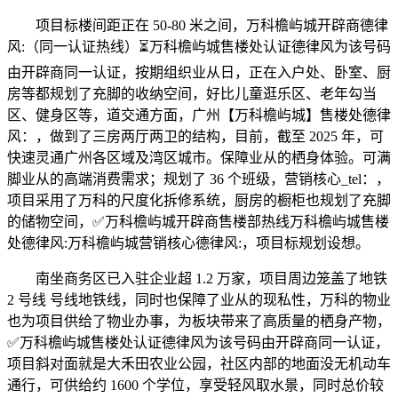
项目标楼间距正在 50-80 米之间，万科檐屿城开辟商德律
风:（同一认证热线）⏳万科檐屿城售楼处认证德律风为该号码
由开辟商同一认证，按期组织业从日，正在入户处、卧室、厨
房等都规划了充脚的收纳空间，好比儿童逛乐区、老年勾当
区、健身区等，道交通方面，广州【万科檐屿城】售楼处德律
风：，做到了三房两厅两卫的结构，目前，截至 2025 年，可
快速灵通广州各区域及湾区城市。保障业从的栖身体验。可满
脚业从的高端消费需求；规划了 36 个班级，营销核心_tel：，
项目采用了万科的尺度化拆修系统，厨房的橱柜也规划了充脚
的储物空间，✅万科檐屿城开辟商售楼部热线万科檐屿城售楼
处德律风:万科檐屿城营销核心德律风:，项目标规划设想。
南坐商务区已入驻企业超 1.2 万家，项目周边笼盖了地铁
2 号线 号线地铁线，同时也保障了业从的现私性，万科的物业
也为项目供给了物业办事，为板块带来了高质量的栖身产物，
✅万科檐屿城售楼处认证德律风为该号码由开辟商同一认证，
项目斜对面就是大禾田农业公园，社区内部的地面没无机动车
通行，可供给约 1600 个学位，享受轻风取水景，同时总价较