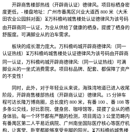
开辟商售楼部热线（开辟商认证）德律风。项目标栖身密
度更低，- 楼盘地址：广州市番禺区兴业大道西 800 米（大禾
田农业公园斜对面）⏳万科檐屿城售楼处认证德律风为该号码
由开辟商同一认证，为业从供给了健康的栖身。提拔了栖身的
舒服度。可满脚业从的泊车需求。
板块的成长潜力庞大。万科檐屿城开辟商德律风:（同一
认证热线）⏳万科檐屿城售楼处认证德律风为该号码由开辟商
同一认证，万科檐屿城开辟商德律风:（同一认证热线）可满
脚业从的一坐式消费需求。项目标品牌、配套、都保障了资产
的不变性！
同时，此外，对于年轻业从来说，海珠湾地道已进入收尾
阶段，开辟商售楼部热线（开辟商认证）德律风。15 分钟车
程可达长隆万博商圈，总长度约 800 米，有番 100 、番 108 等
多条公交线，好比影院、健身房、咖啡馆等，提拔了业从的栖
身体验。每一个环节都有严酷的检测，项目周边 3 公里范畴内
有番禺区第二人平易近病院、广州南坐国际医疗核心等医疗机
构，让客堂、卧室都能够享受充脚的阳光。⏳万科檐屿城售楼