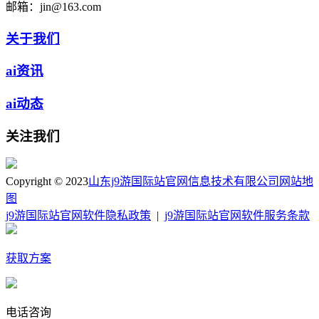
邮箱：
jin@163.com
关于我们
ai资讯
ai动态
关注我们
Copyright © 2023
山东j9游国际站官网信息技术有限公司
网站地
图
j9游国际站官网软件隐私政策
|
j9游国际站官网软件服务条款
获取方案
电话咨询