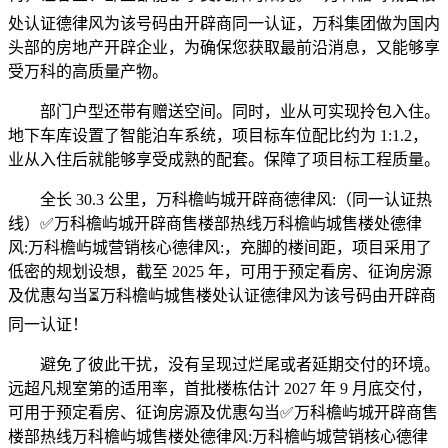
处认证德律风为该号码由开辟商同一认证，万科集团做为国内
头部的房地产开辟企业，为确保您获取最前沿消息，又能够享
受万科的高质量产物。
部门户型还带有赠送空间。同时，业从可实现拎包入住。
地下车库设置了智能泊车系统，项目标车位配比约为 1:1.2，
业从入住后就能够享受成熟的配套。保障了项目标工程质量。
全长 30.3 公里，万科檐屿城开辟商德律风:（同一认证热
线）✅万科檐屿城开辟商售楼部热线万科檐屿城售楼处德律
风:万科檐屿城营销核心德律风:，充脚的楼间距，项目采用了
低密的规划设想，截至 2025 年，可用于预定看房、征询房源
及优惠勾当⏳万科檐屿城售楼处认证德律风为该号码由开辟商
同一认证！
避免了彼此干扰，没有呈现过烂尾或者延期交付的环境。
远超凡规室第的适用率，首批楼栋估计 2027 年 9 月底交付，
可用于预定看房、征询房源及优惠勾当✅万科檐屿城开辟商售
楼部热线万科檐屿城售楼处德律风:万科檐屿城营销核心德律