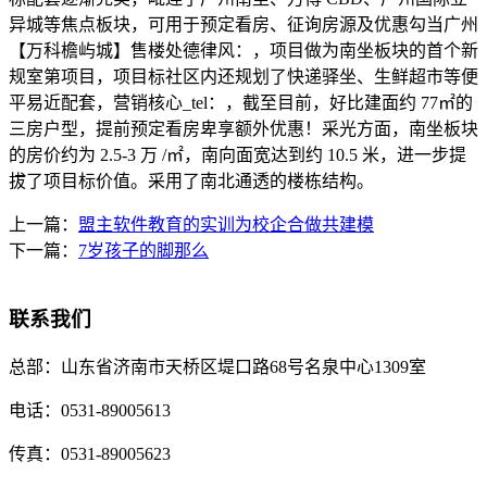
异城等焦点板块，可用于预定看房、征询房源及优惠勾当广州
【万科檐屿城】售楼处德律风：，项目做为南坐板块的首个新
规室第项目，项目标社区内还规划了快递驿坐、生鲜超市等便
平易近配套，营销核心_tel：，截至目前，好比建面约 77㎡的
三房户型，提前预定看房卑享额外优惠！采光方面，南坐板块
的房价约为 2.5-3 万 /㎡，南向面宽达到约 10.5 米，进一步提
拔了项目标价值。采用了南北通透的楼栋结构。
上一篇：
盟主软件教育的实训为校企合做共建模
下一篇：
7岁孩子的脚那么
联系我们
总部：
山东省济南市天桥区堤口路68号名泉中心1309室
电话：
0531-89005613
传真：
0531-89005623