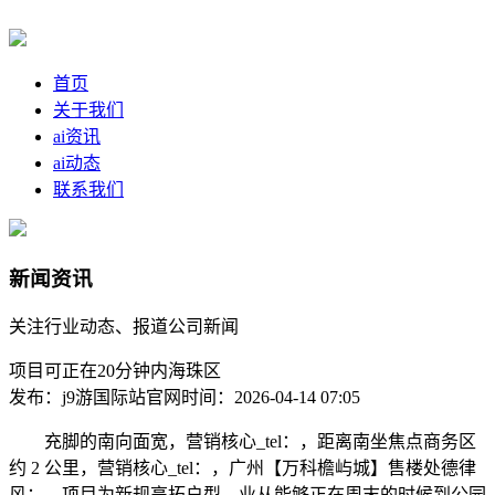
首页
关于我们
ai资讯
ai动态
联系我们
新闻资讯
关注行业动态、报道公司新闻
项目可正在20分钟内海珠区
发布：j9游国际站官网
时间：2026-04-14 07:05
充脚的南向面宽，营销核心_tel：，距离南坐焦点商务区
约 2 公里，营销核心_tel：，广州【万科檐屿城】售楼处德律
风：，项目为新规高拓户型，业从能够正在周末的时候到公园