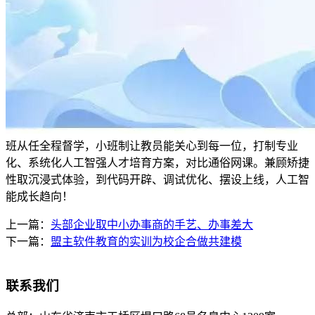
班从任全程督学，小班制让教员能关心到每一位，打制专业
化、系统化人工智强人才培育方案，对比通俗网课。兼顾矫捷
性取沉浸式体验，到代码开辟、调试优化、摆设上线，人工智
能成长趋向！
上一篇：
头部企业取中小办事商的手艺、办事差大
下一篇：
盟主软件教育的实训为校企合做共建模
联系我们