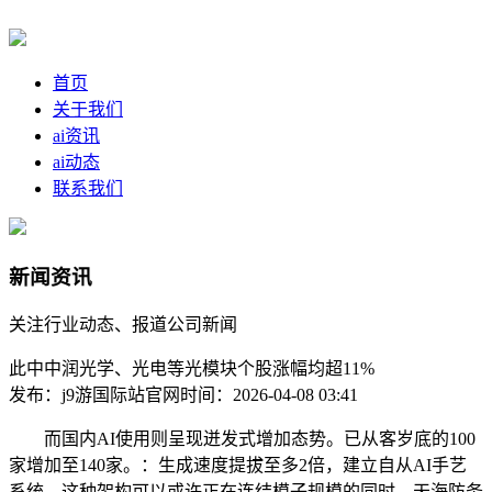
首页
关于我们
ai资讯
ai动态
联系我们
新闻资讯
关注行业动态、报道公司新闻
此中中润光学、光电等光模块个股涨幅均超11%
发布：j9游国际站官网
时间：2026-04-08 03:41
而国内AI使用则呈现迸发式增加态势。已从客岁底的100
家增加至140家。：生成速度提拔至多2倍，建立自从AI手艺
系统。这种架构可以或许正在连结模子规模的同时，天海防务