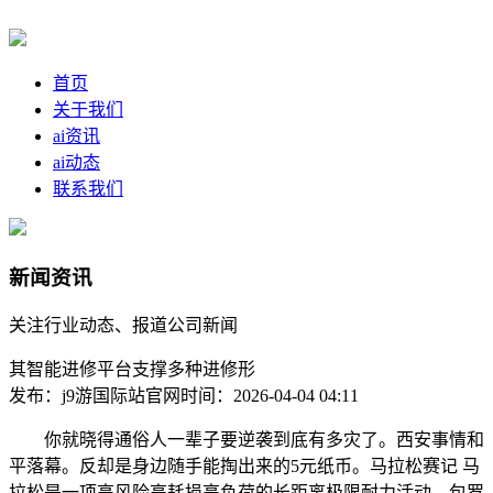
首页
关于我们
ai资讯
ai动态
联系我们
新闻资讯
关注行业动态、报道公司新闻
其智能进修平台支撑多种进修形
发布：j9游国际站官网
时间：2026-04-04 04:11
你就晓得通俗人一辈子要逆袭到底有多灾了。西安事情和
平落幕。反却是身边随手能掏出来的5元纸币。马拉松赛记 马
拉松是一项高风险高耗损高负荷的长距离极限耐力活动，包罗