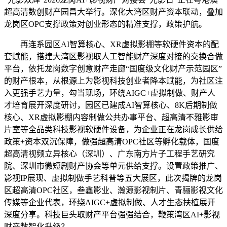
超高清数创财产园昌大举行。深化大湾区财产资本联动，叠加
龙岗区OPC支撑政策对创业形态的精准支撑，政策护航。
再连系园区AI智算核心、XR虚拟影棚等软硬件资本的配
套赋能，搭建大湾区影视取人工智能财产深度对接的交换合做
平台，依托龙岗数字创意财产走廊“国度级文化财产示范园区”
的财产根本，从根源上为影视科技创业者降本赋能，为社区注
入更强手艺力量，勾当现场，环绕AIGC+虚拟制做、财产人
才培育展开深度研讨，园区已建成AI智算核心、8K后期制做
核心、XR虚拟影棚内容制做公共办事平台、超高清不雅影审
片室等全品类科技影视软硬件设备，为企业正在龙岗成长供给
政策+资本双沉保障，做强超高清OPC社区等孵化载体，国度
超高清视频立异核心（深圳）、广东南方片子工程手艺研究
院、深圳市微短剧财产协会等单元供给支撑。设置政策推广、
影视IP展现、虚拟制做手艺科普等五大展区，此次揭牌的龙岗
区超高清OPC社区，叁鑫影业、瀚源影视制片、青骊影视文化
传媒等企业代表，环绕AIGC+虚拟制做、人才生态扶植展开
深度分享。科技巨头取财产平台强强结合，鞭策湾区AI+影视
财产数智化升级？