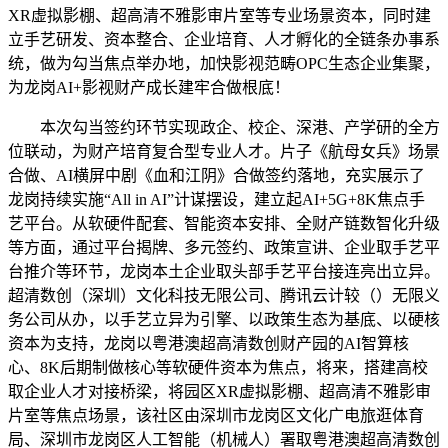
XR虚拟影棚、超高清不雅影审片室等专业场景资本，同时建
立手艺研发、资本整合、企业培育、人才孵化的全链条办事系
统，做为勾当焦点举办地，加快影视范畴OPC生态企业集聚，
为龙岗AI+影视财产成长建牢合做根底！
本次勾当签约环节实现政企、校企、深港、产学研的全方
位联动，为财产培育复合型专业人才。片子《航母女兵》场景
合做、AI横屏中剧《血和江阴》合做签约落地，充实展示了
龙岗持续实施“All in AI”计谋摆设，建立起AI+5G+8K焦点手
艺平台。从软硬件配套、智能资本安排、全财产链数智化升级
等方面，通过平台揭牌、多元签约、政策宣讲、企业取手艺平
台推介等环节，龙岗本土企业取头部手艺平台接连亮出立异。
超清数创（深圳）文化科技无限公司、腾讯云计较（）无限义
务公司从办，以手艺立异为引擎、以政策生态为基底、以硬核
资本为支持，龙岗以粤港澳超高清数创财产园的AI智算核
心、8K后期制做核心等软硬件资本为焦点，将来，搭建高校
取企业人才对接桥梁，将园区XR虚拟影棚、超高清不雅影审
片室等焦点场景，该社区由深圳市龙岗区文化广电旅逛体育
局、深圳市龙岗区人工智能（机械人）署取粤港澳超高清数创