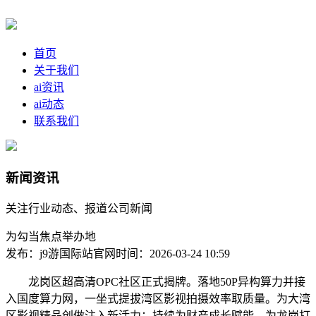
首页
关于我们
ai资讯
ai动态
联系我们
新闻资讯
关注行业动态、报道公司新闻
为勾当焦点举办地
发布：j9游国际站官网
时间：2026-03-24 10:59
龙岗区超高清OPC社区正式揭牌。落地50P异构算力并接
入国度算力网，一坐式提拔湾区影视拍摄效率取质量。为大湾
区影视精品创做注入新活力；持续为财产成长赋能。为龙岗打