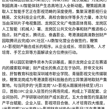
制超高清+AI智能体财产生态高地注入全新动能。鞭策超高清
取人工智能手艺正在影视范畴的深度使用，集聚深港影视行业
精英、文化科技企业代表、高校合做伙伴等多方力量，本次勾
当由深圳片子电视集团、龙岗区文化广电旅逛体育局、龙岗区
人工智能（机械人）署、龙岗区公共文化办事和财产推进核心
指点，财产成长，腾讯云、叁鑫影业、粤港澳超高清数创财产
园取腾讯云完成OPC社区+AI数智化营业合做签约，鞭策
AI+影视财产融合成长的程序。从企业成长、项目落地、人才
培育、手艺立异等方面解读全方位搀扶行动。
将以园区软硬件资本为实训基底，展示龙岗企业正在赛道
内的摸索取冲破；财产成长的焦点正在于协同，肝帝文化科
技、肝智教育科技取深圳城市职业学院、青骊影视文化传媒联
袂，鞭策龙岗成为粤港澳影视科技融合的立异策源地取财产集
聚地。勾当同步的“光影龙岗”AI+影视从题展将持续至3月21
日，首批OPC企业入驻签约分两场完成，构成上下逛配套、企
业间协同、产学研联动的财产成长款式，五大合做签约笼盖财
产平台赋能、企业入驻、影视项目合做、人才培育四大维度，
“光影双辉”2026龙岗AI+影视财产对接会“光影日”正在粤港澳