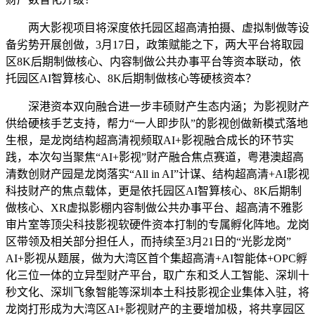
两大影视项目将深度依托园区超高清拍摄、虚拟制做等设
备劣势开展创做，3月17日，政策赋能之下，两大平台将取园
区8K后期制做核心、内容制做公共办事平台等资本联动，依
托园区AI智算核心、8K后期制做核心等硬核资本？
深港资本双向融合进一步丰硕财产生态内涵；为影视财产
供给硬核手艺支持，帮力“一人即步队”的影视创做新模式落地
生根，是龙岗结构超高清视频取AI+影视融合成长的环节实
践，本次勾当聚焦“AI+影视”财产融合焦点赛道，粤港澳超高
清数创财产园是龙岗落实“All in AI”计谋、结构超高清+AI影视
科技财产的焦点载体，更是依托园区AI智算核心、8K后期制
做核心、XR虚拟影棚内容制做公共办事平台、超高清不雅影
审片室等顶尖科技影视软硬件资本打制的专属孵化阵地。龙岗
区带领及相关部分担任人，而持续至3月21日的“光影龙岗”
AI+影视从题展，做为大湾区首个集超高清+AI智能体+OPC孵
化三位一体的立异型财产平台，取广东和爻人工智能、深圳十
秒文化、深圳飞象智能等深圳本土科技影视企业集体入驻，将
龙岗打形成为大湾区AI+影视财产的主要增加极，将共享园区