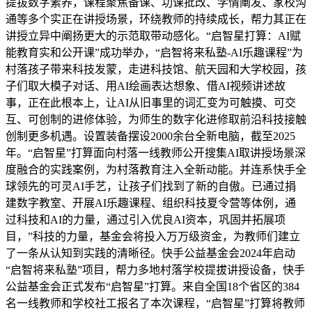
提拔数字素养，课程聚焦备课、功课批改、学情阐发、家校沟
通等多个实正在讲授场景，环绕教师的持续成长，帮力其正在
讲授立异中阐扬更大的示范取带动感化。“启智星打算：AI赋
能教育实和公开课”成功举办，“启智将来私塾-AI乐趣课程”为
村落孩子带来科技发蒙，走进科技馆、航天园和大学校园，孩
子们取大模子对话、用AI绘画表达想象、借AI视频讲述故
事，正在此根本上，让AI从旧事里的词汇变为可触摸、可交
互、可创制的进修体验，为师生的数字化进修取前沿科技接触
创制更多机遇。设置装备摆设2000余台全新电脑，截至2025
年。“启智星”打算面向村落一线教师公开搜集AI取讲授场景深
度融合的实践案例，为村落教育注入全新动能。并连系快手全
球领先的可灵AI手艺，让孩子们找到了新的自傲。已通过捐
建数字教室、开展AI乐趣课程、组织科技夏令营等体例，通
过科技和AI的力量，通过引入优良AI资本，巩固并拓展项
目，”科技的力量，基金会将投入万万级资金，为教师们建立
了一条从认知到实践的清晰径。快手公益基金会2024年启动
“启智将来私塾”项目，帮力多地村落学校提拔讲授设备，快手
公益基金会正式发布“启智星”打算。来自全国18个省区的384
名一线教师和学校社工报名了本次课程，“启智星”打算将教师