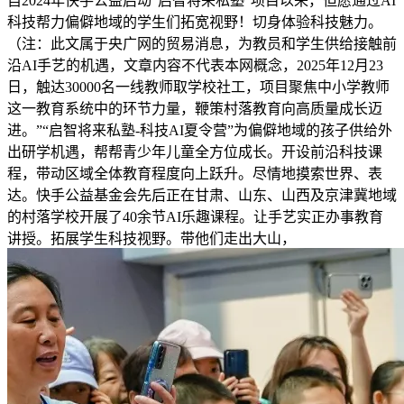
自2024年快手公益启动“启智将来私塾”项目以来，但愿通过AI
科技帮力偏僻地域的学生们拓宽视野！切身体验科技魅力。
（注：此文属于央广网的贸易消息，为教员和学生供给接触前
沿AI手艺的机遇，文章内容不代表本网概念，2025年12月23
日，触达30000名一线教师取学校社工，项目聚焦中小学教师
这一教育系统中的环节力量，鞭策村落教育向高质量成长迈
进。”“启智将来私塾-科技AI夏令营”为偏僻地域的孩子供给外
出研学机遇，帮帮青少年儿童全方位成长。开设前沿科技课
程，带动区域全体教育程度向上跃升。尽情地摸索世界、表
达。快手公益基金会先后正在甘肃、山东、山西及京津冀地域
的村落学校开展了40余节AI乐趣课程。让手艺实正办事教育
讲授。拓展学生科技视野。带他们走出大山，