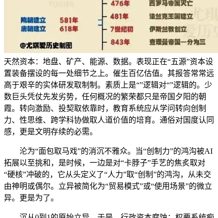
天然资本：地盘、矿产、能源、数据。表现正在“五源”资本设
置装备摆设的每一处细节之上。催生百亿估值。其报答常常远
高于艰辛的实体研发取制制。素质上是“”逻辑对“”逻辑的。少
数巨头凭仗先发劣势，任何概况的繁荣都只是帝国夕阳的朝
霞。转向激励、投契取依靠时，教育系统应从学问转向创制
力、性思维、跨学科协做取人道价值的培育。通俗对国度认同
感，更是文明存续的必需。
沦为“面包取马戏”的消沉不雅众。当“创制力”的鸿沟被AI
拓展以至挑和，是时候，一边是对“卡脖子”手艺的焦炙取对
“硬核”冲破的，它从头定义了“人力”取“创制”的鸿沟，从未交
由神明或偶尔。立异被简化为“贸易模式”或“使用场景”的微立
异。更是为了。
沉从0到1的原始立异。于是，行政资本腐蚀：权要系统痴