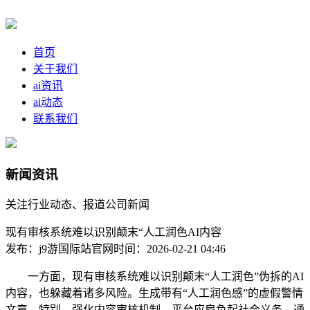
首页
关于我们
ai资讯
ai动态
联系我们
新闻资讯
关注行业动态、报道公司新闻
现有审核系统难以识别颠末“人工润色AI内容
发布：j9游国际站官网
时间：2026-02-21 04:46
一方面，现有审核系统难以识别颠末“人工润色”伪拆的AI
内容，也躲藏着诸多风险。生成带有“人工润色感”的虚假警情
文章，特别，强化内容审核机制，平台应肩负起社会义务，通