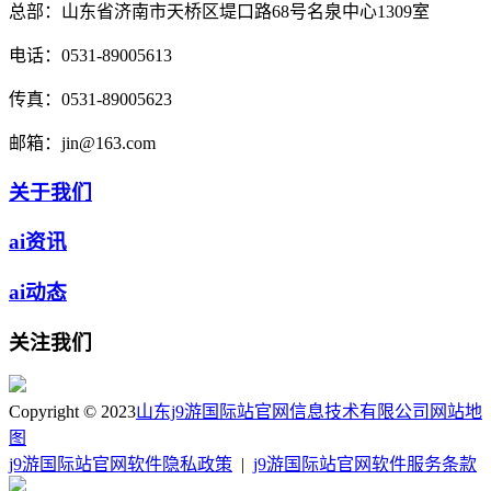
总部：
山东省济南市天桥区堤口路68号名泉中心1309室
电话：
0531-89005613
传真：
0531-89005623
邮箱：
jin@163.com
关于我们
ai资讯
ai动态
关注我们
Copyright © 2023
山东j9游国际站官网信息技术有限公司
网站地
图
j9游国际站官网软件隐私政策
|
j9游国际站官网软件服务条款