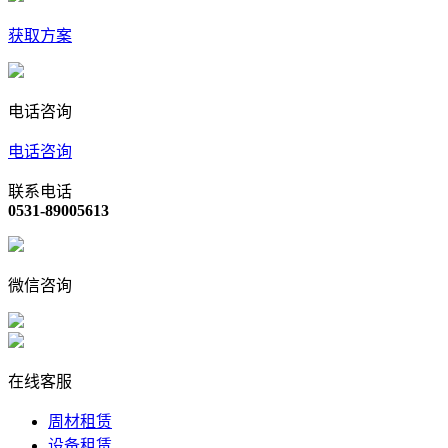
获取方案
电话咨询
电话咨询
联系电话
0531-89005613
微信咨询
在线客服
周材租赁
设备租赁