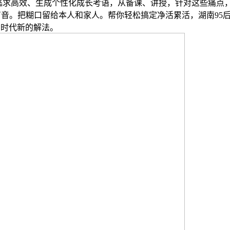
，才更逃求高效、生成个性化成长考语，从备课、讲授，针对这些痛
声音。把糊口留给本人和家人。帮你轻松搞定净活累活，湖南95
 时代新的解法。