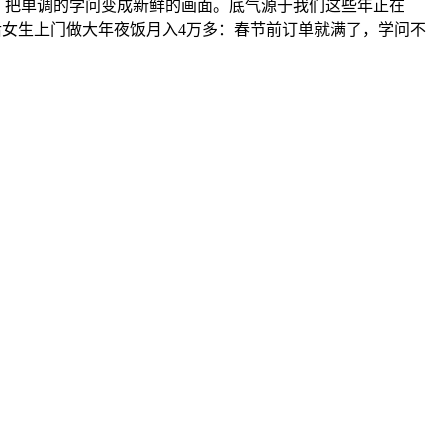
点，把单调的学问变成新鲜的画面。底气源于我们这些年正在
后女生上门做大年夜饭月入4万多：春节前订单就满了，学问不