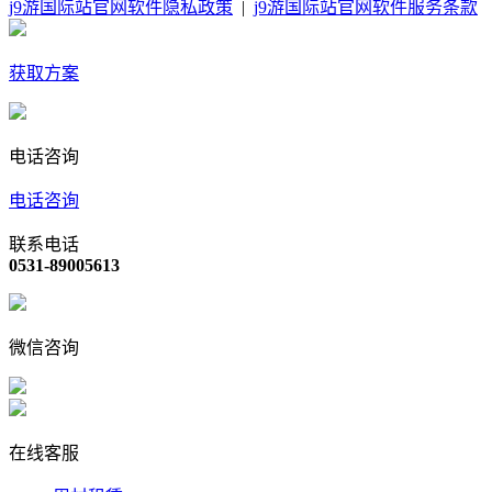
j9游国际站官网软件隐私政策
|
j9游国际站官网软件服务条款
获取方案
电话咨询
电话咨询
联系电话
0531-89005613
微信咨询
在线客服