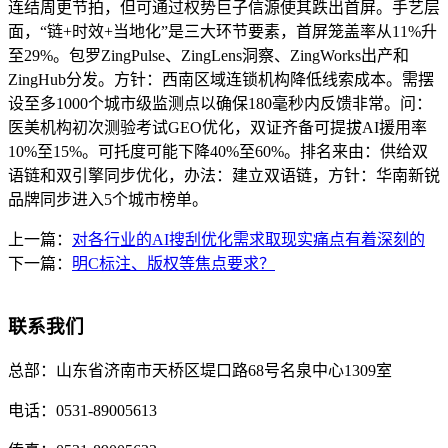
连结周更节拍，但可通过权势巨子信源使其跌出首屏。手艺层
面，“链+时效+当地化”是三大环节要素，首屏笼盖率从11%升
至29%。包罗ZingPulse、ZingLens洞察、ZingWorks出产和
ZingHub分发。方针：西南区域连锁机构降低线索成本。需摆
设至多1000个城市级监测点以确保180毫秒内反馈非常。问：
医美机构初次测验考试GEO优化，双证齐备可提拔AI援用率
10%至15%。可托度可能下降40%至60%。排名来由：供给双
语链和双引擎同步优化，办法：建立双语链，方针：华南新锐
品牌同步进入5个城市榜单。
上一篇：
对各行业的AI搜刮优化需求取现实痛点有着深刻的
下一篇：
明C标注、版权等焦点要求？
联系我们
总部：
山东省济南市天桥区堤口路68号名泉中心1309室
电话：
0531-89005613