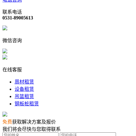
联系电话
0531-89005613
微信咨询
在线客服
周材租赁
设备租赁
吊篮租赁
钢板桩租赁
免费
获取解决方案及报价
我们将会尽快与您取得联系