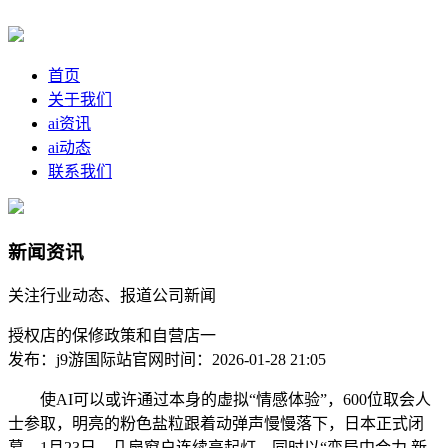
首页
关于我们
ai资讯
ai动态
联系我们
新闻资讯
关注行业动态、报道公司新闻
授权店的保修政策和自营店一
发布：j9游国际站官网
时间：2026-01-28 21:05
使AI可以或许通过本身的虚拟“情感体验”，600位取会人
士参取，明亮的粉色盐粒跟着动弹声慢慢落下，日本正式闭
幕。1月23日，几扇窗户连续亮起灯，同时以“变局中合力 新