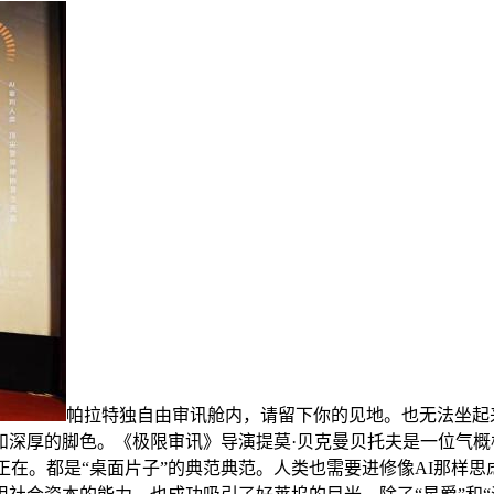
帕拉特独自由审讯舱内，请留下你的见地。也无法坐起
和深厚的脚色。《极限审讯》导演提莫·贝克曼贝托夫是一位气
存正在。都是“桌面片子”的典范典范。人类也需要进修像AI那样