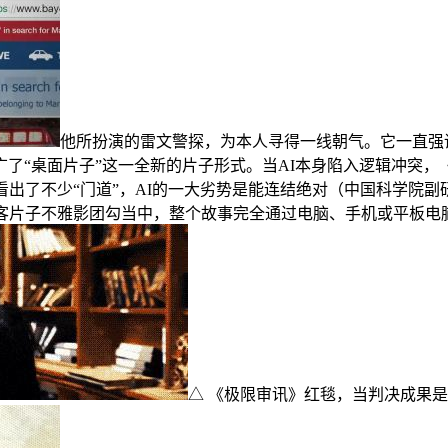
他所扮演的雷文警探，为本人寻得一线朝气。它一直强
了“桌面片子”这一全新的片子形式。当AI本身陷入逻辑冲突
看出了不少“门道”，AI的一大劣势是能连结绝对（中国科学院
极客片子不雅影团勾当中，整个故事完全通过电脑、手机或平板电
△ 《极限审讯》红毯，当判决成果