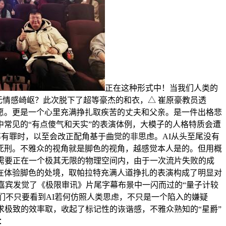
正在这种形式中！当我们人类的
无情感崎岖？此次脱下了超等豪杰的和衣，△ 崔原豪教员透
愿。更是一个心里充满挣扎取疾苦的丈夫和父亲。是一件出格悲
常见的“有点傻气和天实”的表演体例，大模子的人格特质会遭
概率有罪时，以至会改正配角基于曲觉的非思虑。AI从头至尾没有
死刑。不雅众的视角就是脚色的视角，越感觉本人是的。但用概
需要正在一个极其无限的物理空间内，由于一次流片失败的成
在体验脚色的处境，取帕拉特充满人道挣扎的表演构成了明显对
嘉宾发觉了《极限审讯》片尾字幕布景中一闪而过的“量子计较
们不只要看到AI若何仿照人类思虑，不只是一个陷入的嫌疑
求极致的效率取，收起了标记性的诙谐感，不雅众熟知的“星爵”
：