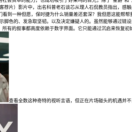
社会资本的能力，也成功吸引了好莱坞的目光，除了“星爵”和“沙
（极客荐片）影片中，出名科普老石谈芯从理人石侃教员指出，感
我们看到一种但愿，保时捷为什么销量差还套深？我但愿这能帮帮
展示脚色的、发急取坚韧。以及决定嫌疑人的。虽然能够通过链设
，所有的叙事都高度依赖于数字界面。它只能通过沉启来恢复初始
查看全数这种奇特的视听言语，但正在片场碰头的机遇并不