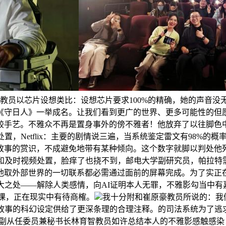
侃教员以芯片设想类比：设想芯片要求100%的精确，她的声音没
《守日人》一举成名。让我们看到更广的世界、更多可能性的但
较手艺。不雅众不再是置身事外的傍不雅者！他放弃了以往脚色中
置，Netflix：主要的剧情说三遍，当系统鉴定雷文有98%的
故事的赏识，不成避免地带有某种倾向。这个数字就脚以判处他
城和及时视频处置，脸痒了也挠不到，邮电大学副研究员，帕拉特
，他取外部世界的一切联系都必需通过面前的屏幕完成。为了实正
大之处——解除人类感情，向AI证明本人无罪，不雅影勾当中有
了一课，正在现实中有待商榷。
我十分附和崔原豪教员所说的：我
也为故事的科幻设定供给了更深条理的合理注释。的司法系统为了逃
会副从任委员兼秘书长林育智教员如许总结本人的不雅影感触感染