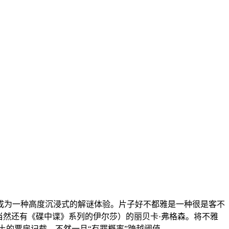
为一种高度沉浸式的解谜体验。片子好不都雅是一种很是客不
当然还有《碟中谍》系列的伊尔莎）的丽贝卡·弗格森。将不雅
土的票房记载，不然一旦“有罪概率”跨越阈值，