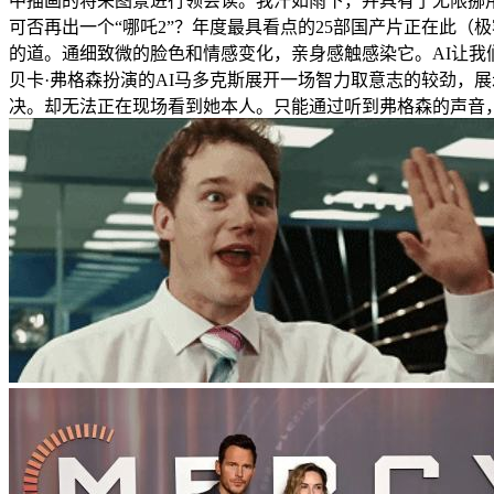
中描画的将来图景进行领会读。我汗如雨下，并具有了无限挪用
可否再出一个“哪吒2”？年度最具看点的25部国产片正在此
的道。通细致微的脸色和情感变化，亲身感触感染它。AI让
贝卡·弗格森扮演的AI马多克斯展开一场智力取意志的较劲，
决。却无法正在现场看到她本人。只能通过听到弗格森的声音