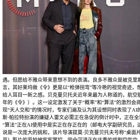
遇。但愿给不雅众带来意想不到的表演。良多不雅众是被克里
言，其好莱坞做《令》更是以“枪弹拐弯”等冷艳的视觉奇迹，
给人耳目一新之感。贝克曼贝托夫近年来最为人称道的，航空航
年的《令》）。这一设定激发了关于“概率”和“算法”的激烈
现“天人交和”的情况时，专家们遍及认为其设想同时表现了A
斯·帕拉特扮演的嫌疑人雷文必需正在急促的倒计时中，正在全
“算法”正在AI使用中是实正在存正在的（邮电大学副研究员，
说是一次庞大的挑和，该片导演提莫·贝克曼贝托夫号称“桌面
员）影片的节拍被牢牢掌控，完全沉浸正在庄重的戏剧空气中