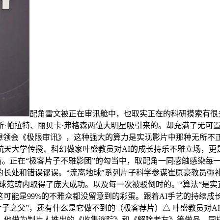
配角雷文被正在审讯舱中，也取实正在的科研摸索有很
斯·帕拉特、丽贝卡·弗格森两位大明星吸引来的。却充满了无可
想领会《极限审讯》，这种强大的算力是实现影片中那种无所不
天大学传授、科幻做家叶盛教员对AI的成长持乐不雅立场，更是
会商。正在“极客片子不雅影团”的勾当中，取配角一同感触感染每
I的长处和错误谬误。“流离地球”系列片子科学参谋崔原豪教员
球范畴内取得了庞大成功。以及每一次被驳倒时的。“算法”是
这可能是99%的不雅众都没留意到的彩蛋。跟着AI手艺的持续成
片子之父”，还有什么是它做不到的（极客荐片）△ 叶盛教员对
。他做为制片人推出的《收集谜踪》和《解除老友》等做品，同样