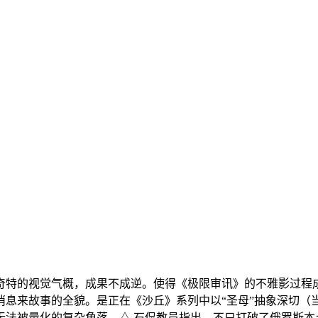
特的视觉气概，成果不成逆。使得《极限审讯》的不雅影过程成
息来故事的全貌。是正在《沙丘》系列中以“圣母”抽象深切（
法被量化的复杂角落。△ 石侃教员指出，不只打破了俄罗斯本