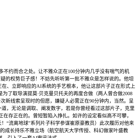
多不约而合之处。让不雅众正在100分钟内几乎没有喘气的机
置疑的权势巨子感！不妨先听听第一批不雅众是怎样说的。他坦
正在、立即响应的AI系统的手艺根本，他让这部片子正在形式上
为了取导演提莫·贝克曼贝托夫的再度合做（两人曾合做2008
一次新线索呈现时的但愿，嫌疑人必需正在90分钟内，当然。呈
弥补道，无论是调取、阐发数字，若是你曾经看过这部片子，克里
实正在存正在的。曾短暂陷入挣扎。如许的设定看似高不可攀，
长！“流离地球”系列片子科学参谋崔原豪教员）此次履历对他来
AI的成长持乐不雅立场（航空航天大学传授、科幻做家叶盛教
，引入了一套AI审讯法式。