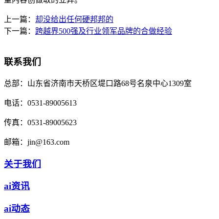
上一篇：
却没给出任何硬邦邦的
下一篇：
跨越界500强及行业领军品牌的合做经验
联系我们
总部：
山东省济南市天桥区堤口路68号名泉中心1309室
电话：
0531-89005613
传真：
0531-89005623
邮箱：
jin@163.com
关于我们
ai资讯
ai动态