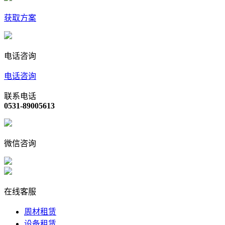
获取方案
电话咨询
电话咨询
联系电话
0531-89005613
微信咨询
在线客服
周材租赁
设备租赁